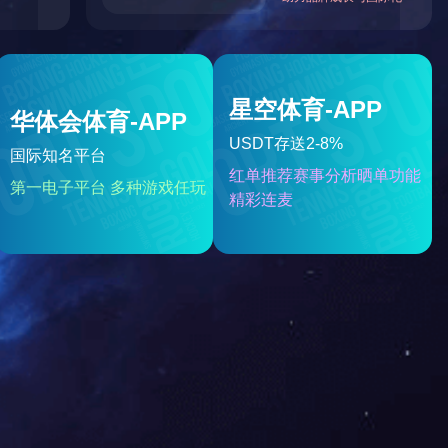
| 让幸福健康成为友邻新生活
10.
June
2025
贴心服务｜雕琢绿意，共筑花园式
小区