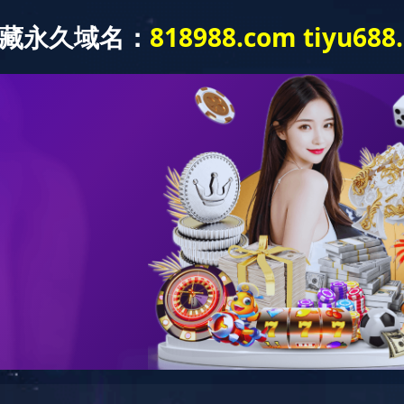
页版登录入口
招标采购
投资者关系
加入我们
开云
集团要闻