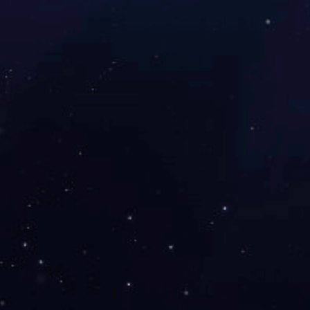
走进领地
产业服务
开云网页版登录入口
招
关于领地
地产
集团要闻
合作
企业荣誉
商业
阳光
企业荣誉
酒店
网上
社会责任