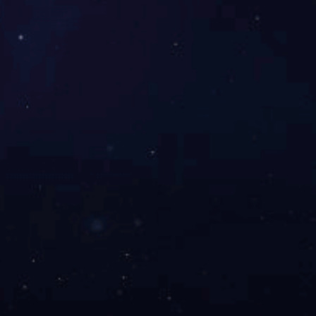
加载更多.....
标采购
投资者关系
加入我们
开云网页版登录入口-开
理念
信息披露
客户中心
采购
企业管治
廉洁举报
招标
投资者日志
媒体合作
投资者关系联络
开云网页版登录入口-开云（中国） 版权所有 技术支持