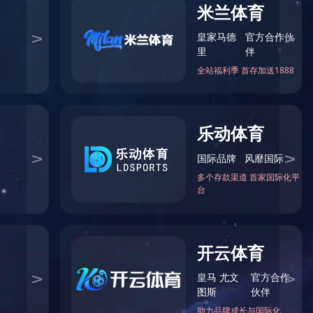
10.
October
2025
【悦·友邻】社群文化品牌正式发布