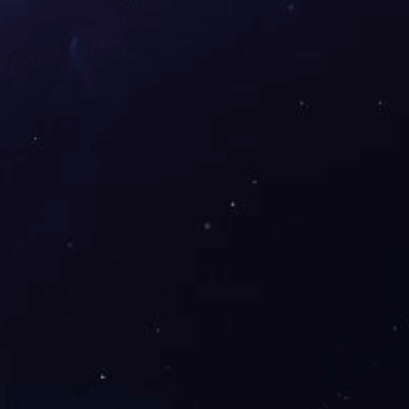
15.
April
2025
一棵松，美了一院山水