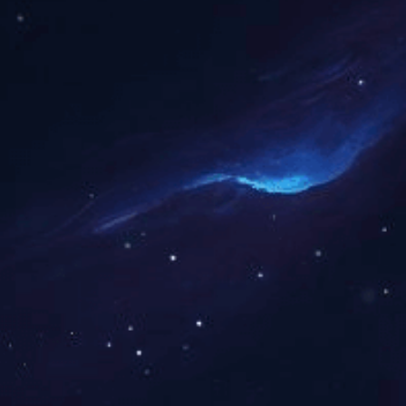
08.
May
2025
领地·楠院丨寻梦游园，诗礼传承蕴
雅绽放