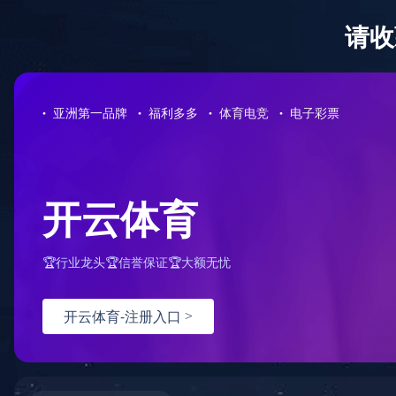
走进领地
产业服务
开云网