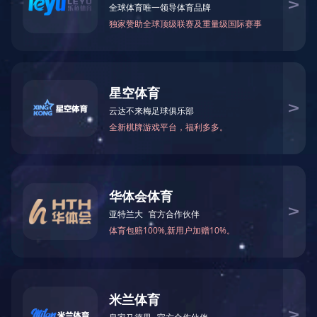
司旗下商业高效运营和资产增值。目前已服务管理包括
成都·环球金融中心、成都·领地中心
、领地·
吉林环球贸
易中心等全国几十座城市的商业资产。